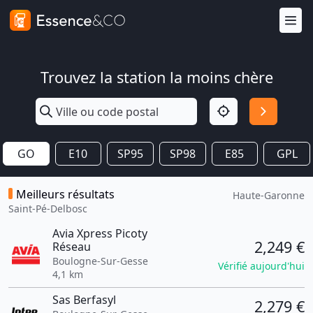
Trouvez la station la moins chère
GO
E10
SP95
SP98
E85
GPL
Meilleurs résultats
Haute-Garonne
Saint-Pé-Delbosc
Avia Xpress Picoty
2,249 €
Réseau
Boulogne-Sur-Gesse
Vérifié aujourd'hui
4,1 km
Sas Berfasyl
2,279 €