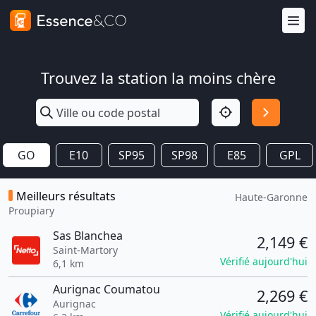
Trouvez la station la moins chère
GO
E10
SP95
SP98
E85
GPL
Meilleurs résultats
Haute-Garonne
Proupiary
Sas Blanchea
2,149 €
Saint-Martory
Vérifié aujourd'hui
6,1 km
Aurignac Coumatou
2,269 €
Aurignac
Vérifié aujourd'hui