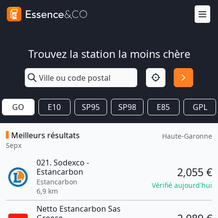
Trouvez la station la moins chère
GO
E10
SP95
SP98
E85
GPL
Meilleurs résultats
Haute-Garonne
Sepx
021. Sodexco -
2,055 €
Estancarbon
Estancarbon
Vérifié aujourd'hui
6,9 km
Netto Estancarbon Sas