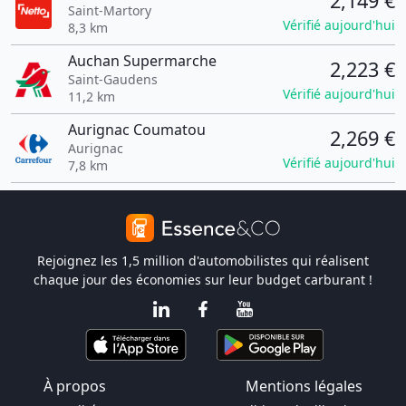
2,149 €
Saint-Martory
Vérifié aujourd'hui
8,3 km
Auchan Supermarche
2,223 €
Saint-Gaudens
Vérifié aujourd'hui
11,2 km
Aurignac Coumatou
2,269 €
Aurignac
Vérifié aujourd'hui
7,8 km
Rejoignez les 1,5 million d'automobilistes qui réalisent
chaque jour des économies sur leur budget carburant !
À propos
Mentions légales