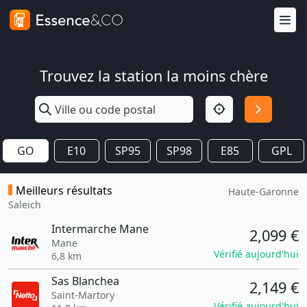
Trouvez la station la moins chère
GO
E10
SP95
SP98
E85
GPL
Meilleurs résultats
Haute-Garonne
Saleich
Intermarche Mane
2,099 €
Mane
Vérifié aujourd'hui
6,8 km
Sas Blanchea
2,149 €
Saint-Martory
Vérifié aujourd'hui