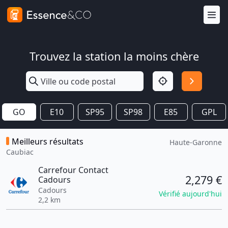
Trouvez la station la moins chère
GO
E10
SP95
SP98
E85
GPL
Meilleurs résultats
Haute-Garonne
Caubiac
Carrefour Contact
2,279 €
Cadours
Cadours
Vérifié aujourd'hui
2,2 km