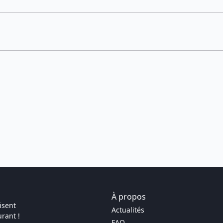
À propos
isent
Actualités
rant !
FAQ