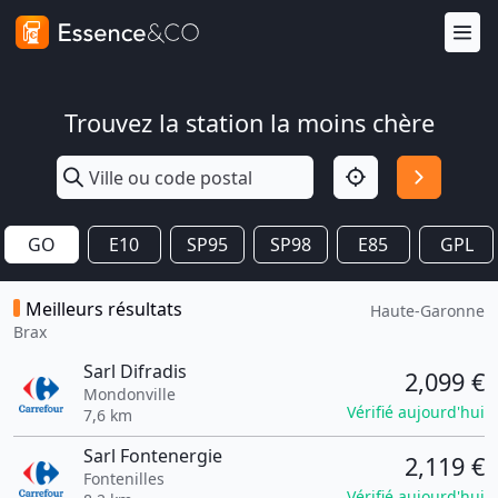
Trouvez la station la moins chère
GO
E10
SP95
SP98
E85
GPL
Meilleurs résultats
Haute-Garonne
Brax
Sarl Difradis
2,099 €
Mondonville
Vérifié aujourd'hui
7,6 km
Sarl Fontenergie
2,119 €
Fontenilles
Vérifié aujourd'hui