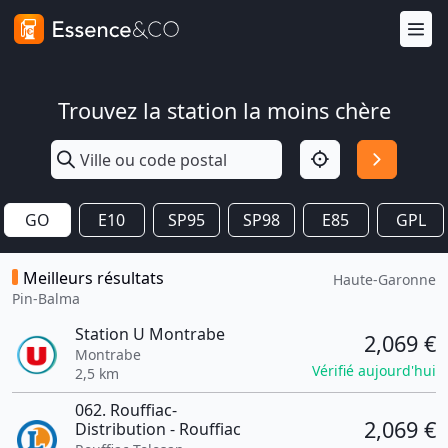
Trouvez la station la moins chère
GO
E10
SP95
SP98
E85
GPL
Meilleurs résultats
Haute-Garonne
Pin-Balma
Station U Montrabe
2,069 €
Montrabe
Vérifié aujourd'hui
2,5 km
062. Rouffiac-
2,069 €
Distribution - Rouffiac