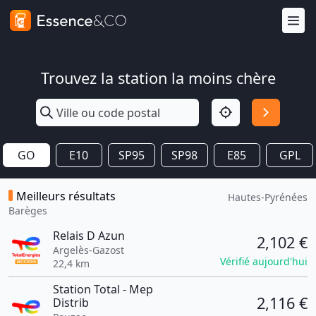
Trouvez la station la moins chère
GO
E10
SP95
SP98
E85
GPL
Meilleurs résultats
Hautes-Pyrénées
Barèges
Relais D Azun
2,102 €
Argelès-Gazost
Vérifié aujourd'hui
22,4 km
Station Total - Mep
2,116 €
Distrib