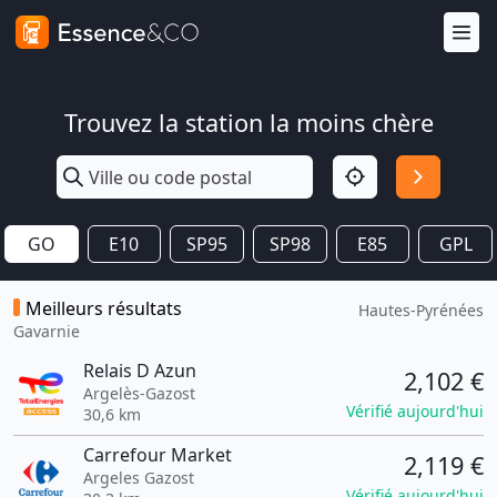
Trouvez la station la moins chère
GO
E10
SP95
SP98
E85
GPL
Meilleurs résultats
Hautes-Pyrénées
Gavarnie
Relais D Azun
2,102 €
Argelès-Gazost
Vérifié aujourd'hui
30,6 km
Carrefour Market
2,119 €
Argeles Gazost
Vérifié aujourd'hui