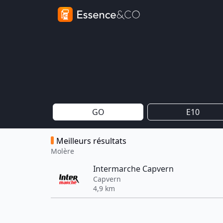
GO
E10
Meilleurs résultats
Molère
Intermarche Capvern
Capvern
4,9 km