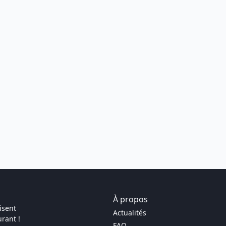
À propos
isent
Actualités
rant !
FAQ