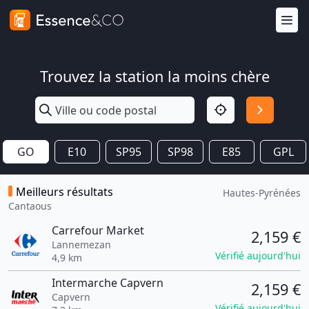
Trouvez la station la moins chère
GO
E10
SP95
SP98
E85
GPL
Meilleurs résultats
Hautes-Pyrénées
Cantaous
Carrefour Market
2,159 €
Lannemezan
Vérifié aujourd'hui
4,9 km
Intermarche Capvern
2,159 €
Capvern
Vérifié aujourd'hui