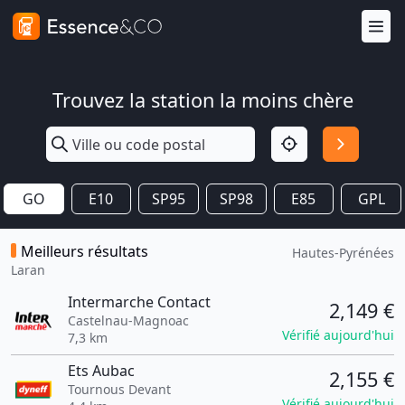
Trouvez la station la moins chère
GO
E10
SP95
SP98
E85
GPL
Meilleurs résultats
Hautes-Pyrénées
Laran
Intermarche Contact
2,149 €
Castelnau-Magnoac
Vérifié aujourd'hui
7,3 km
Ets Aubac
2,155 €
Tournous Devant
Vérifié aujourd'hui