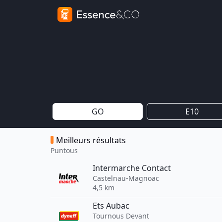
GO
E10
Meilleurs résultats
Puntous
Intermarche Contact
Castelnau-Magnoac
4,5 km
Ets Aubac
Tournous Devant