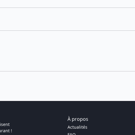
À propos
isent
Actualités
rant !
FAQ