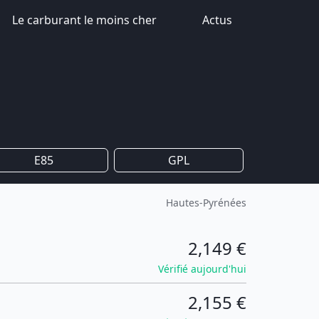
Le carburant le moins cher
Actus
E85
GPL
Hautes-Pyrénées
2,149 €
Vérifié aujourd'hui
2,155 €