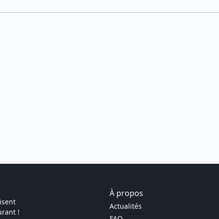
À propos
isent
Actualités
rant !
FAQ