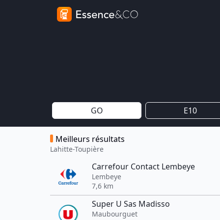
GO
E10
Meilleurs résultats
Lahitte-Toupière
Carrefour Contact Lembeye
Lembeye
7,6 km
Super U Sas Madisso
Maubourguet