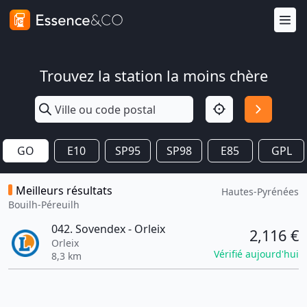
Trouvez la station la moins chère
GO
E10
SP95
SP98
E85
GPL
Meilleurs résultats
Hautes-Pyrénées
Bouilh-Péreuilh
042. Sovendex - Orleix
2,116 €
Orleix
Vérifié aujourd'hui
8,3 km