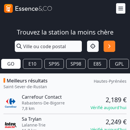
Trouvez la station la moins chère
GO
E10
SP95
SP98
E85
GPL
Meilleurs résultats
Hautes-Pyrénées
Saint-Sever-de-Rustan
Carrefour Contact
2,189 €
Rabastens-De-Bigorre
Vérifié aujourd'hui
7,8 km
Sa Trylan
2,249 €
Lalanne-Trie
Vérifié aujourd'hui