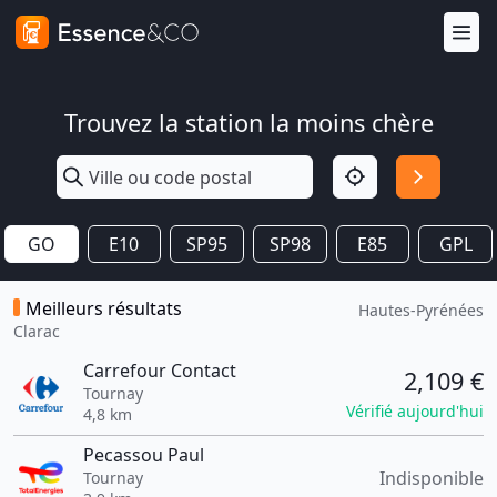
Trouvez la station la moins chère
GO
E10
SP95
SP98
E85
GPL
Meilleurs résultats
Hautes-Pyrénées
Clarac
Carrefour Contact
2,109 €
Tournay
Vérifié aujourd'hui
4,8 km
Pecassou Paul
Indisponible
Tournay