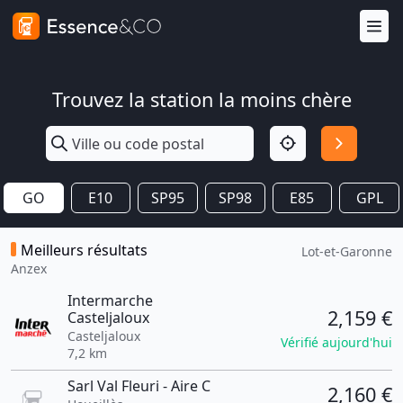
Trouvez la station la moins chère
GO
E10
SP95
SP98
E85
GPL
Meilleurs résultats
Lot-et-Garonne
Anzex
Intermarche
2,159 €
Casteljaloux
Casteljaloux
Vérifié aujourd'hui
7,2 km
Sarl Val Fleuri - Aire C
2,160 €