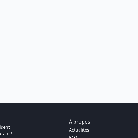
À propos
isent
Actualités
rant !
FAQ