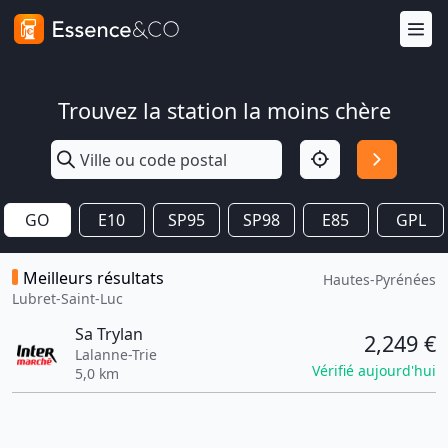
Trouvez la station la moins chère
GO
E10
SP95
SP98
E85
GPL
Meilleurs résultats
Hautes-Pyrénées
Lubret-Saint-Luc
Sa Trylan
2,249 €
Lalanne-Trie
Vérifié aujourd'hui
5,0 km