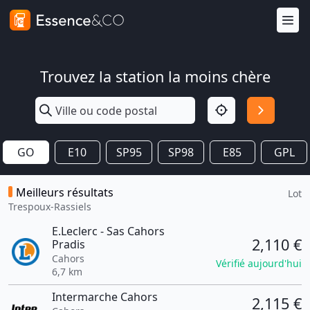
Trouvez la station la moins chère
GO
E10
SP95
SP98
E85
GPL
Meilleurs résultats
Lot
Trespoux-Rassiels
E.Leclerc - Sas Cahors
2,110 €
Pradis
Cahors
Vérifié aujourd'hui
6,7 km
Intermarche Cahors
2,115 €