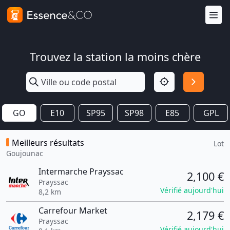
Trouvez la station la moins chère
GO
E10
SP95
SP98
E85
GPL
Meilleurs résultats
Lot
Goujounac
Intermarche Prayssac
2,100 €
Prayssac
Vérifié aujourd'hui
8,2 km
Carrefour Market
2,179 €
Prayssac
Vérifié aujourd'hui