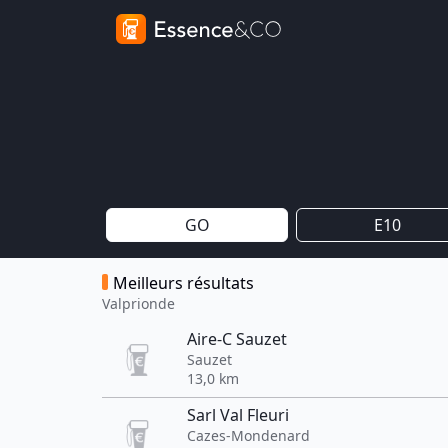
GO
E10
Meilleurs résultats
Valprionde
Aire-C Sauzet
Sauzet
13,0 km
Sarl Val Fleuri
Cazes-Mondenard