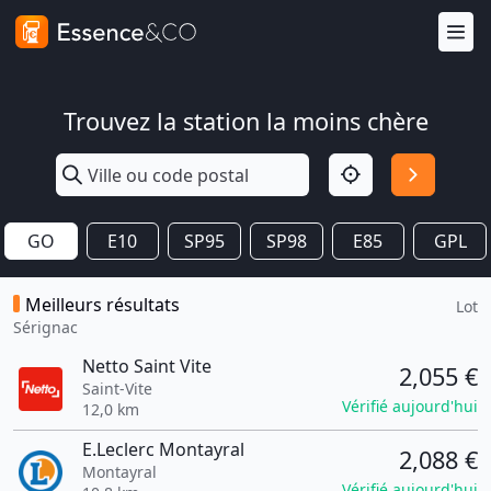
Trouvez la station la moins chère
GO
E10
SP95
SP98
E85
GPL
Meilleurs résultats
Lot
Sérignac
Netto Saint Vite
2,055 €
Saint-Vite
Vérifié aujourd'hui
12,0 km
E.Leclerc Montayral
2,088 €
Montayral
Vérifié aujourd'hui