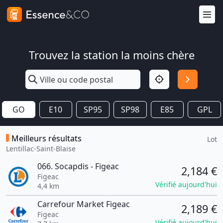
Trouvez la station la moins chère
GO
E10
SP95
SP98
E85
GPL
Meilleurs résultats
Lot
Lentillac-Saint-Blaise
066. Socapdis - Figeac
2,184 €
Figeac
Vérifié aujourd'hui
4,4 km
Carrefour Market Figeac
2,189 €
Figeac
Vérifié aujourd'hui