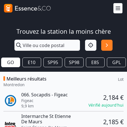
Trouvez la station la moins chère
GO
E10
SP95
SP98
E85
GPL
Meilleurs résultats
Lot
Montredon
066. Socapdis - Figeac
2,184 €
Figeac
Vérifié aujourd'hui
9,9 km
Intermarche St Etienne
2,185 €
De Maurs