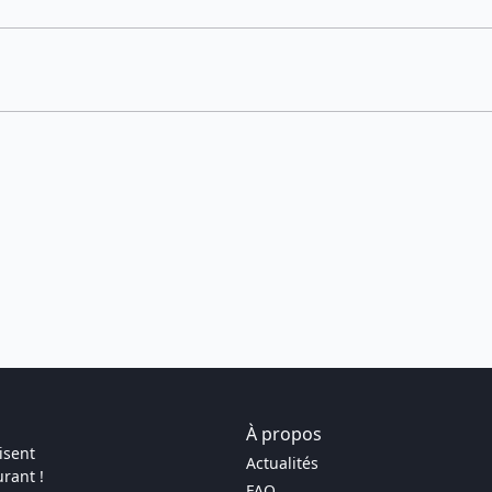
À propos
isent
Actualités
rant !
FAQ