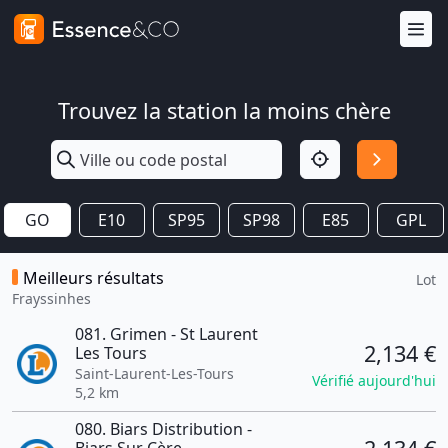
Trouvez la station la moins chère
GO
E10
SP95
SP98
E85
GPL
Meilleurs résultats
Lot
Frayssinhes
081. Grimen - St Laurent
2,134 €
Les Tours
Saint-Laurent-Les-Tours
Vérifié aujourd'hui
5,2 km
080. Biars Distribution -