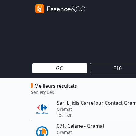
GO
E10
Meilleurs résultats
Séniergues
Sarl Lijidis Carrefour Contact Gra
Gramat
15,1 km
071. Calane - Gramat
Gramat