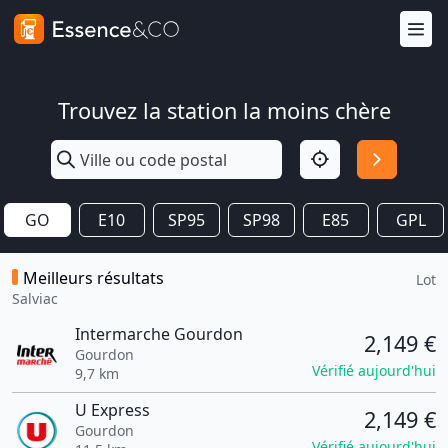
Trouvez la station la moins chère
GO
E10
SP95
SP98
E85
GPL
Meilleurs résultats
Lot
Salviac
Intermarche Gourdon
2,149 €
Gourdon
Vérifié aujourd'hui
9,7 km
U Express
2,149 €
Gourdon
Vérifié aujourd'hui