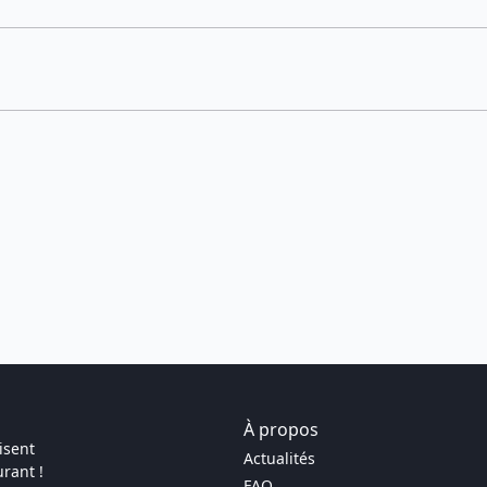
À propos
isent
Actualités
rant !
FAQ