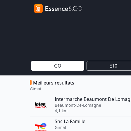
GO
E10
Meilleurs résultats
Gimat
Intermarche Beaumont De Lomag
Beaumont-De-Lomagne
4,1 km
Snc La Famille
Gimat