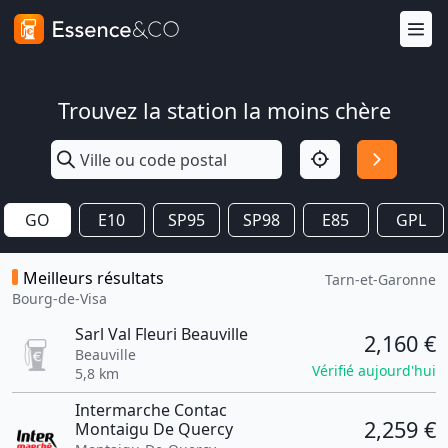
Trouvez la station la moins chère
GO
E10
SP95
SP98
E85
GPL
Meilleurs résultats
Tarn-et-Garonne
Bourg-de-Visa
Sarl Val Fleuri Beauville
2,160 €
Beauville
Vérifié aujourd'hui
5,8 km
Intermarche Contac
2,259 €
Montaigu De Quercy