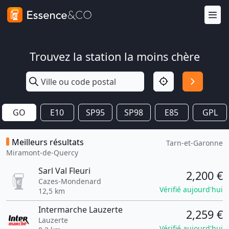
Trouvez la station la moins chère
GO
E10
SP95
SP98
E85
GPL
Meilleurs résultats
Tarn-et-Garonne
Miramont-de-Quercy
Sarl Val Fleuri
2,200 €
Cazes-Mondenard
Vérifié aujourd'hui
12,5 km
Intermarche Lauzerte
2,259 €
Lauzerte
Vérifié aujourd'hui