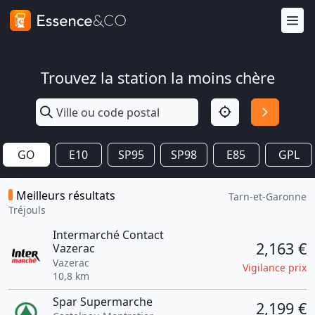
Trouvez la station la moins chère
GO
E10
SP95
SP98
E85
GPL
Meilleurs résultats
Tarn-et-Garonne
Tréjouls
Intermarché Contact
2,163 €
Vazerac
Vazerac
Vigilance prix
10,8 km
Spar Supermarche
2,199 €