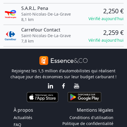
S.A.R.L. Pena
2,250 €
Saint-Nicolas-De-La-Grave
Vérifié aujourd'hui
8,1 km
Carrefour Contact
2,259 €
Saint-Nicolas-De-La-Grave
Vérifié aujourd'hui
7,8 km
Rejoignez les 1,5 million d'automobilistes qui réalisent
chaque jour des économies sur leur budget carburant !
À propos
Mentions légales
Actualités
Conditions d'utilisation
Politique de confidentialité
FAQ