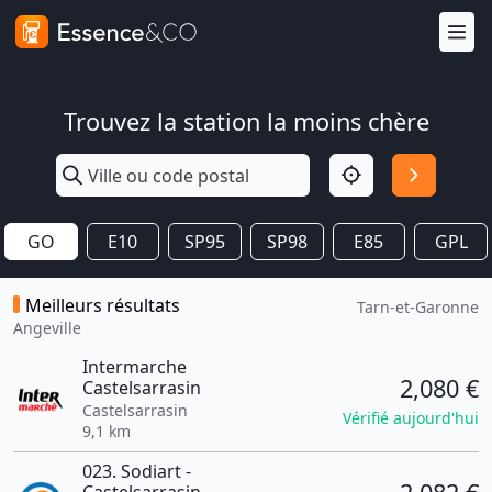
Trouvez la station la moins chère
GO
E10
SP95
SP98
E85
GPL
Meilleurs résultats
Tarn-et-Garonne
Angeville
Intermarche
2,080 €
Castelsarrasin
Castelsarrasin
Vérifié aujourd'hui
9,1 km
023. Sodiart -