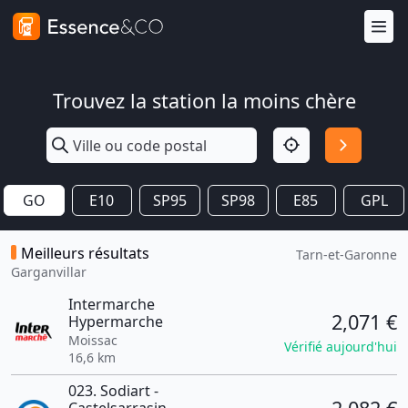
Trouvez la station la moins chère
GO
E10
SP95
SP98
E85
GPL
Meilleurs résultats
Tarn-et-Garonne
Garganvillar
Intermarche
2,071 €
Hypermarche
Moissac
Vérifié aujourd'hui
16,6 km
023. Sodiart -