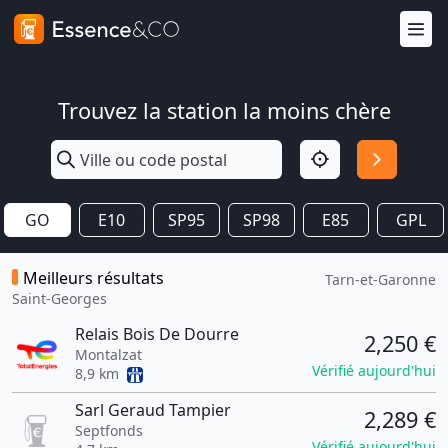
Trouvez la station la moins chère
GO
E10
SP95
SP98
E85
GPL
Meilleurs résultats
Tarn-et-Garonne
Saint-Georges
Relais Bois De Dourre
2,250 €
Montalzat
Vérifié aujourd'hui
8,9 km
Sarl Geraud Tampier
2,289 €
Septfonds
Vérifié aujourd'hui