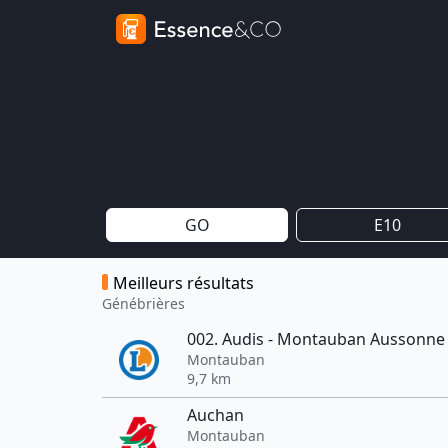
GO
E10
Meilleurs résultats
Génébrières
002. Audis - Montauban Aussonne
Montauban
9,7 km
Auchan
Montauban