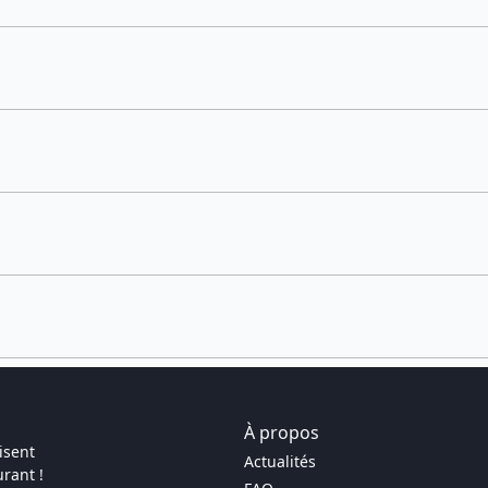
À propos
isent
Actualités
rant !