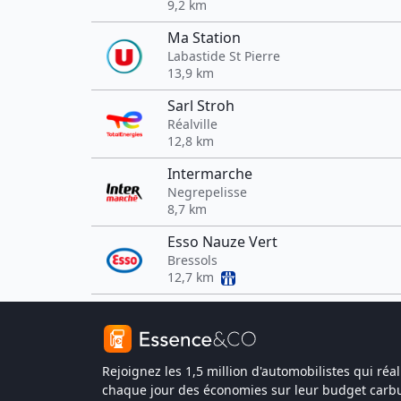
9,2 km
Ma Station
Labastide St Pierre
13,9 km
Sarl Stroh
Réalville
12,8 km
Intermarche
Negrepelisse
8,7 km
Esso Nauze Vert
Bressols
12,7 km
Rejoignez les 1,5 million d'automobilistes qui réal
chaque jour des économies sur leur budget carbu