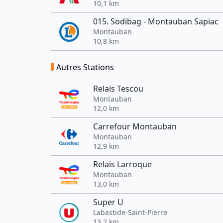
10,1 km
015. Sodibag - Montauban Sapiac
Montauban
10,8 km
Autres Stations
Relais Tescou
Montauban
12,0 km
Carrefour Montauban
Montauban
12,9 km
Relais Larroque
Montauban
13,0 km
Super U
Labastide-Saint-Pierre
13,2 km