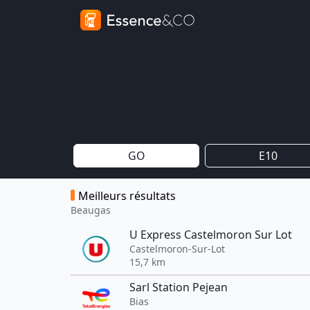
GO
E10
Meilleurs résultats
Beaugas
U Express Castelmoron Sur Lot
Castelmoron-Sur-Lot
15,7 km
Sarl Station Pejean
Bias