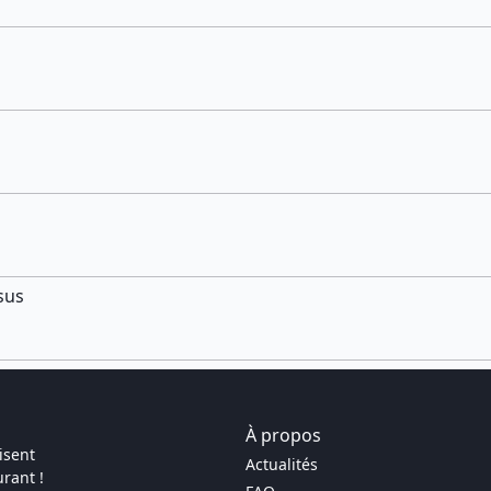
sus
À propos
isent
Actualités
rant !