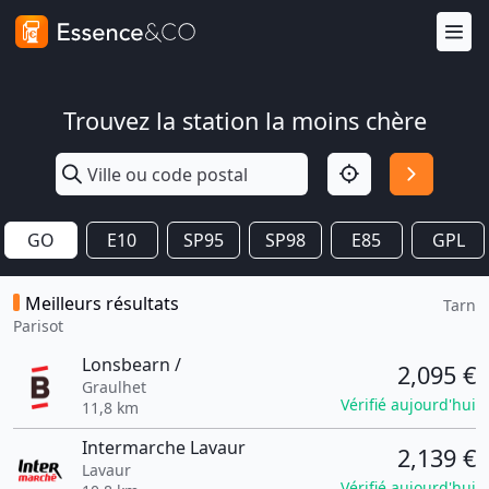
Trouvez la station la moins chère
GO
E10
SP95
SP98
E85
GPL
Meilleurs résultats
Tarn
Parisot
Lonsbearn /
2,095 €
Graulhet
Vérifié aujourd'hui
11,8 km
Intermarche Lavaur
2,139 €
Lavaur
Vérifié aujourd'hui