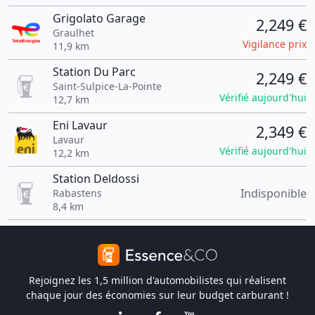
Grigolato Garage
2,249 €
Graulhet
Vigilance prix
11,9 km
Station Du Parc
2,249 €
Saint-Sulpice-La-Pointe
Vérifié aujourd'hui
12,7 km
Eni Lavaur
2,349 €
Lavaur
Vérifié aujourd'hui
12,2 km
Station Deldossi
Indisponible
Rabastens
8,4 km
Rejoignez les 1,5 million d'automobilistes qui réalisent
chaque jour des économies sur leur budget carburant !