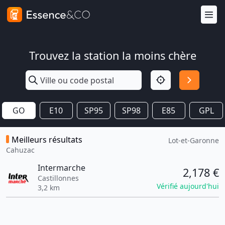
Trouvez la station la moins chère
GO
E10
SP95
SP98
E85
GPL
Meilleurs résultats
Lot-et-Garonne
Cahuzac
Intermarche
2,178 €
Castillonnes
Vérifié aujourd'hui
3,2 km