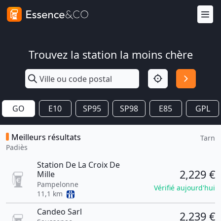
Trouvez la station la moins chère
GO
E10
SP95
SP98
E85
GPL
Meilleurs résultats
Tarn
Padiès
Station De La Croix De
2,229 €
Mille
Pampelonne
Vérifié aujourd'hui
11,1 km
Candeo Sarl
2,239 €