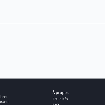
À propos
isent
Actualités
rant !
FAQ