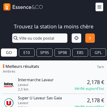
Trouvez la station la moins chère
GO
E10
SP95
SP98
E85
GPL
Meilleurs résultats
Tarn
Ambres
Intermarche Lavaur
2,178 €
Lavaur
Vérifié aujourd'hui
2,5 km
Super U Lavaur Sas Gaia
2,178 €
Lavaur
Vérifié aujourd'hui