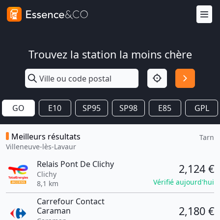
Trouvez la station la moins chère
GO
E10
SP95
SP98
E85
GPL
Meilleurs résultats
Tarn
Villeneuve-lès-Lavaur
Relais Pont De Clichy
2,124 €
Clichy
Vérifié aujourd'hui
8,1 km
Carrefour Contact
2,180 €
Caraman