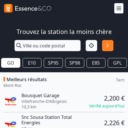
Trouvez la station la moins chère
GO
E10
SP95
SP98
E85
GPL
Meilleurs résultats
Tarn
Mont-Roc
Bousquet Garage
2,200 €
Villefranche-D'Albigeois
Vérifié aujourd'hui
10,3 km
Snc Sousa Station Total
2,226 €
Energies