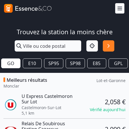
Trouvez la station la moins chère
GO
E10
SP95
SP98
E85
GPL
Meilleurs résultats
Lot-et-Garonne
Monclar
U Express Castelmoron
2,058 €
Sur Lot
Castelmoron-Sur-Lot
Vérifié aujourd'hui
5,1 km
Relais De Soubirous