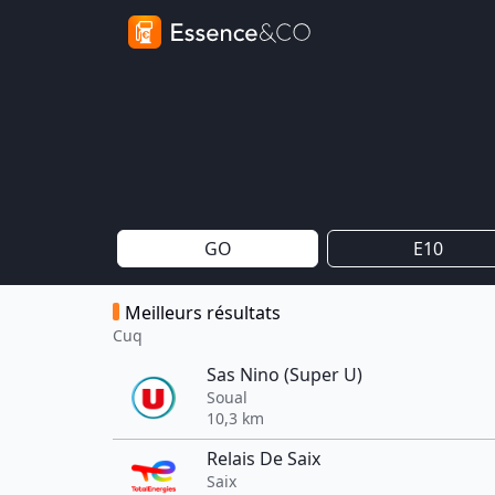
GO
E10
Meilleurs résultats
Cuq
Sas Nino (Super U)
Soual
10,3 km
Relais De Saix
Saix