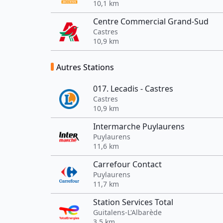
10,1 km
Centre Commercial Grand-Sud
Castres
10,9 km
Autres Stations
017. Lecadis - Castres
Castres
10,9 km
Intermarche Puylaurens
Puylaurens
11,6 km
Carrefour Contact
Puylaurens
11,7 km
Station Services Total
Guitalens-L'Albarède
3,5 km