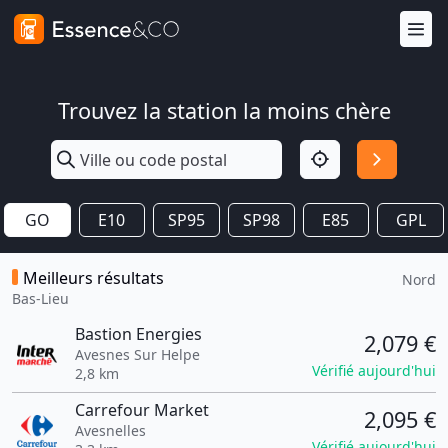
Trouvez la station la moins chère
GO
E10
SP95
SP98
E85
GPL
Meilleurs résultats
Nord
Bas-Lieu
Bastion Energies
2,079 €
Avesnes Sur Helpe
Vérifié aujourd'hui
2,8 km
Carrefour Market
2,095 €
Avesnelles
Vérifié aujourd'hui